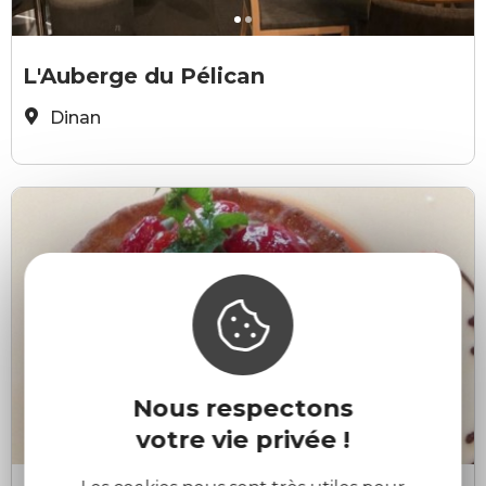
aubergedupélican-hardy-dinan
a
L'Auberge du Pélican
Dinan
Nous respectons
votre vie privée !