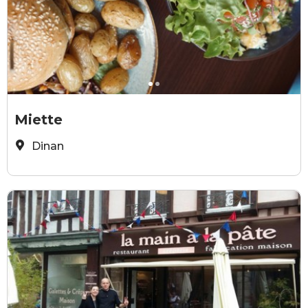
©linattenduagency
©
Miette
Dinan