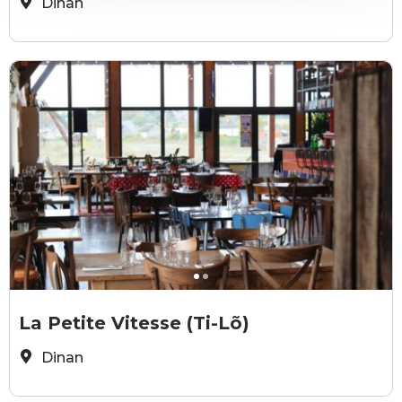
Dinan
TI-LÕ
T
La Petite Vitesse (Ti-Lõ)
Dinan