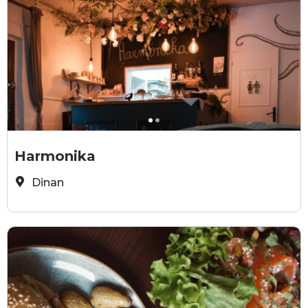
Harmonika
H
Harmonika
Dinan