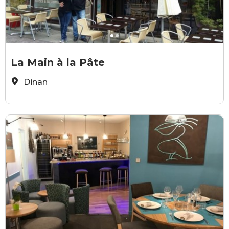
©Dinan-Cap Fréhel Tourisme
©
La Main à la Pâte
Dinan