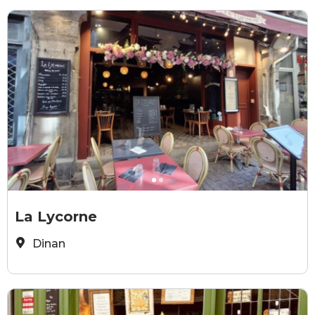
lalycorne
l
La Lycorne
Dinan