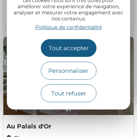
Les cookies nous sont très utiles pour
©Dinan-Cap Fréhel Tourisme
©
Le Longueville
améliorer votre expérience de navigation,
analyser et mesurer votre engagement avec
Dinan
nos contenus.
Politique de confidentialité
Tout accepter
Personnaliser
Tout refuser
Au Palais d'Or - Deborah Palazzi
A
Au Palais d'Or