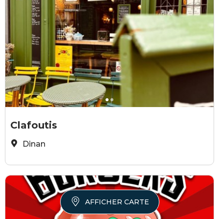
©JB
©
Clafoutis
Dinan
AFFICHER CARTE