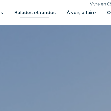
Vivre en C
es
Balades et randos
À voir, à faire
O