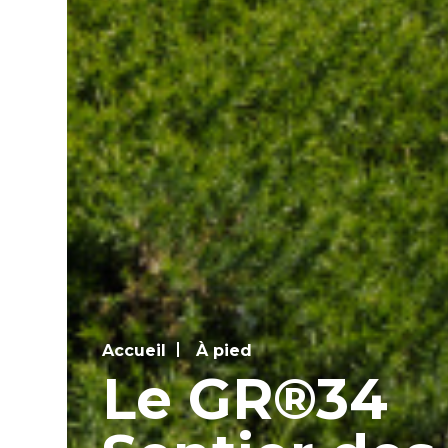
Accueil
À pied
Le GR®34