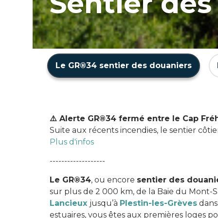
Sentier des
Le GR®34 sentier des douaniers
⚠️ Alerte GR®34 fermé entre le Cap Fréhe
Suite aux récents incendies, le sentier côti
Plus d'infos
-------------------
Le GR®34
, ou encore
sentier des douani
sur plus de 2 000 km, de la Baie du Mont-Sa
Lancieux
jusqu’à
Plestin-les-Grèves
dan
estuaires, vous êtes aux premières loges pou