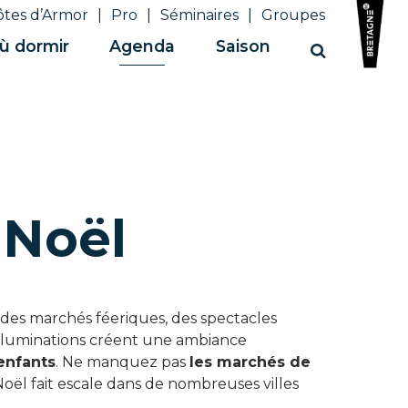
ôtes d’Armor
Pro
Séminaires
Groupes
ù dormir
Agenda
Saison
Recherche
 Noël
des marchés féeriques, des spectacles
 illuminations créent une ambiance
enfants
. Ne manquez pas
les marchés de
oël fait escale dans de nombreuses villes