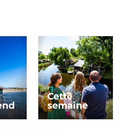
Cette
end
semaine