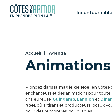
Panneau de gestion des cookies
Incontournabl
Accueil
Agenda
Animations
Plongez dans
la magie de Noël
en Côtes-d
enchanteurs et des animations pour toute l
chaleureuse.
Guingamp
,
Lannion
et
Dina
Noël
, où artisans et producteurs locaux vo
pour des rencontres inoubliables !