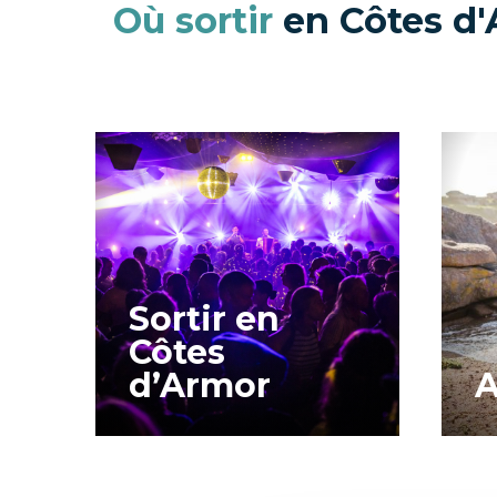
Où sortir
en Côtes d'
Sortir en
Côtes
d’Armor
A