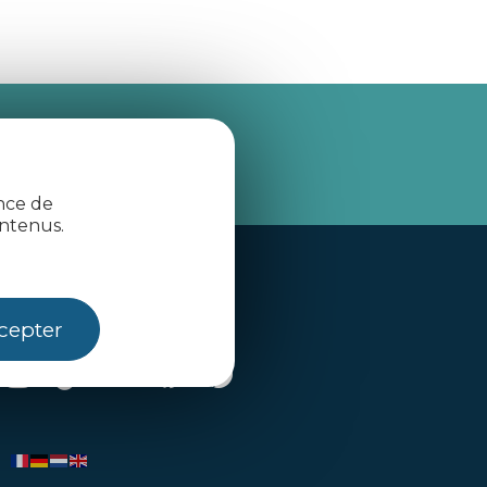
je m'abonne
ence de
ntenus.
Contactez-nous
cepter