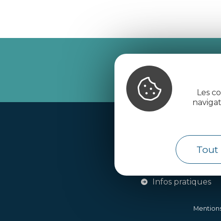
Recevez l’
Les co
naviga
Handi-tourisme
Webcams
Tout 
Brochures
Infos pratiques
Mentions