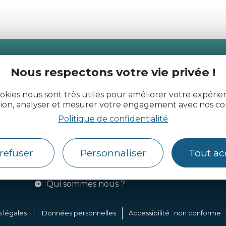
actualité des Côtes d’Armor
Nous respectons votre vie privée !
okies nous sont très utiles pour améliorer votre expéri
tion, analyser et mesurer votre engagement avec nos co
Politique de confidentialité
Côtes d’Armor Destination
Agence de Développement
refuser
Personnaliser
Tout ac
Touristique et d’Attractivité des Côtes
d’Armor.
Qui sommes nous ?
 légales
Données personnelles
Accessibilité : non conforme