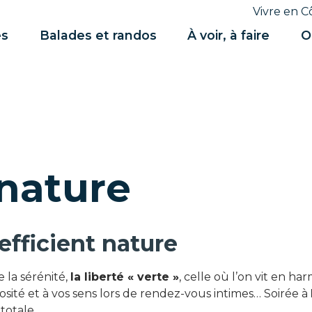
Vivre en C
es
Balades et randos
À voir, à faire
O
nature
efficient nature
e la sérénité,
la liberté « verte »
, celle où l’on vit en h
riosité et à vos sens lors de rendez-vous intimes… Soirée à
totale.