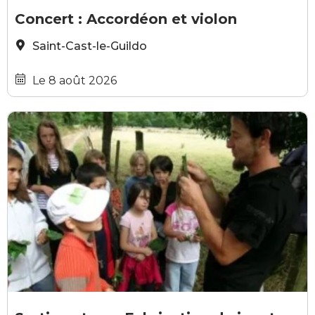
LIBRE PARTICIPATION
les amis de l'orgue
Concert : Accordéon et violon
Saint-Cast-le-Guildo
Le 8 août 2026
DCFT