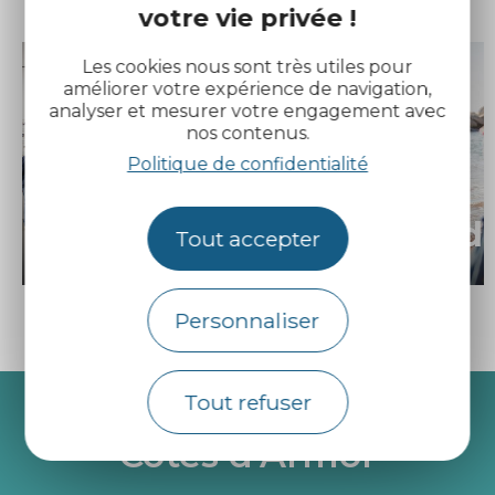
votre vie privée !
Les cookies nous sont très utiles pour
améliorer votre expérience de navigation,
analyser et mesurer votre engagement avec
nos contenus.
Les
Politique de confidentialité
grandes
expositions
Aujourd’
Tout accepter
Personnaliser
Tout refuser
Recevez l’actualité des
Côtes d’Armor