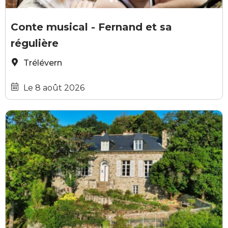
GRATUIT
0 KORRIGAN GOURMAND
Conte musical - Fernand et sa
régulière
Trélévern
Le 8 août 2026