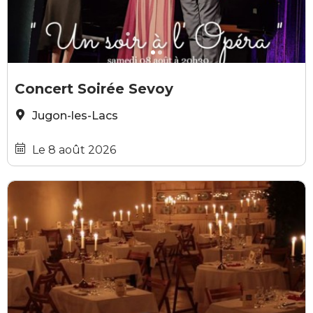
©les soirées Sevoy
©
Concert Soirée Sevoy
Jugon-les-Lacs
Le 8 août 2026