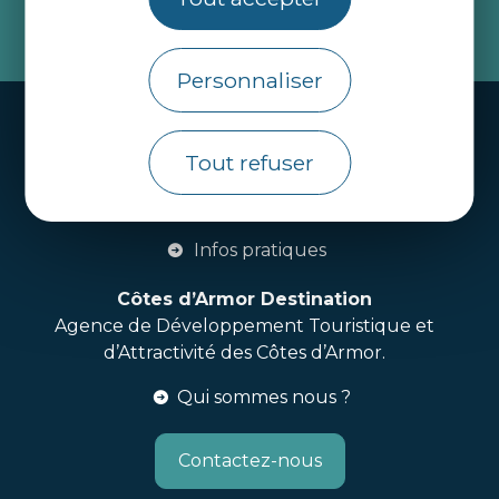
je m'abonne
Personnaliser
Handi-tourisme
Tout refuser
Webcams
Brochures
Infos pratiques
Côtes d’Armor Destination
Agence de Développement Touristique et
d’Attractivité des Côtes d’Armor.
Qui sommes nous ?
Contactez-nous