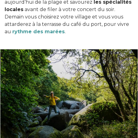
aujourd’hui de la plage et savourez
les spécialités
locales
avant de filer à votre concert du soir.
Demain vous choisirez votre village et vous vous
attarderez à la terrasse du café du port, pour vivre
au
rythme des marées
.