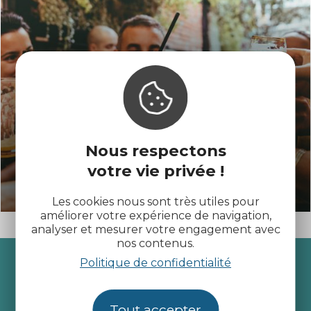
Nous respectons
votre vie privée !
SORTIR EN SOIRÉE
Les cookies nous sont très utiles pour
améliorer votre expérience de navigation,
analyser et mesurer votre engagement avec
nos contenus.
Recevez l’actualité des
Politique de confidentialité
Côtes d’Armor
Tout accepter