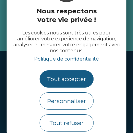
Recevez l’actualité des
Nous respectons
Côtes d’Armor
votre vie privée !
Les cookies nous sont très utiles pour
je m'abonne
améliorer votre expérience de navigation,
analyser et mesurer votre engagement avec
nos contenus.
Politique de confidentialité
Handi-tourisme
Webcams
Tout accepter
Brochures
Infos pratiques
Personnaliser
Côtes d’Armor Destination
Agence de Développement Touristique et
Tout refuser
d’Attractivité des Côtes d’Armor.