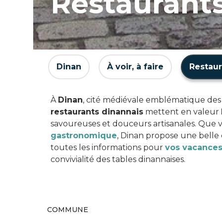
Restaurant
Dinan
À voir, à faire
Restaur
À
Dinan
, cité médiévale emblématique de
restaurants dinannais
mettent en valeur
savoureuses et douceurs artisanales. Que vo
gastronomique
, Dinan propose une belle 
toutes les informations pour
vos vacances
convivialité des tables dinannaises.