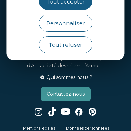
Tout accepter
Handi-tourisme
Webcams
Personnaliser
Brochures
Infos pratiques
Tout refuser
Côtes d’Armor Destination
Agence de Développement Touristique et
d’Attractivité des Côtes d’Armor.
Qui sommes nous ?
Contactez-nous
Mentions légales
Données personnelles