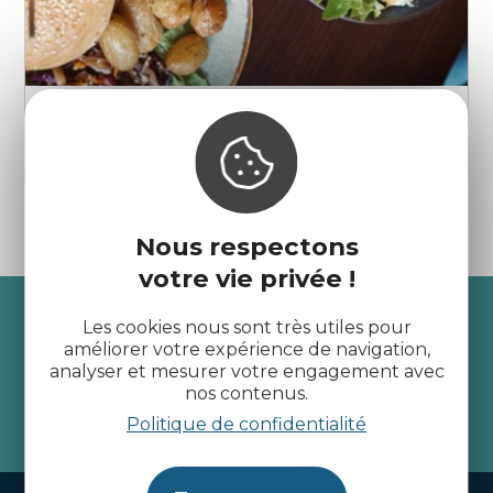
Miette
Dinan
Nous respectons
votre vie privée !
Recevez l’actualité des
Les cookies nous sont très utiles pour
Côtes d’Armor
améliorer votre expérience de navigation,
analyser et mesurer votre engagement avec
nos contenus.
Politique de confidentialité
je m'abonne