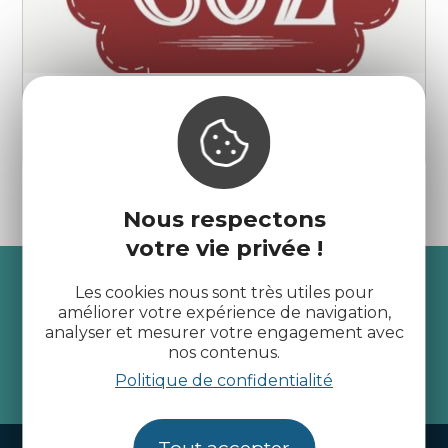
Ty Coz
Dinan
Nous respectons
votre vie privée !
Recevez l’actualité des
Les cookies nous sont très utiles pour
Côtes d’Armor
améliorer votre expérience de navigation,
analyser et mesurer votre engagement avec
nos contenus.
Politique de confidentialité
je m'abonne