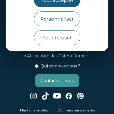
Tout accepter
Handi-tourisme
Webcams
Personnaliser
Brochures
Infos pratiques
Tout refuser
Côtes d’Armor Destination
Agence de Développement Touristique et
d’Attractivité des Côtes d’Armor.
Qui sommes nous ?
Contactez-nous
Mentions légales
Données personnelles