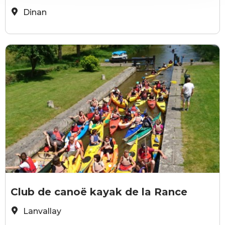
Dinan
CCKRance
C
Club de canoë kayak de la Rance
Lanvallay