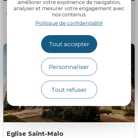
améliorer votre expérience de navigation,
Debayle Alain
D
analyser et mesurer votre engagement avec
Altitude 22
nos contenus.
Politique de confidentialité
Dinan
Tout accepter
Personnaliser
Tout refuser
Maurand Pascal (31/12/2032)
Eglise Saint-Malo