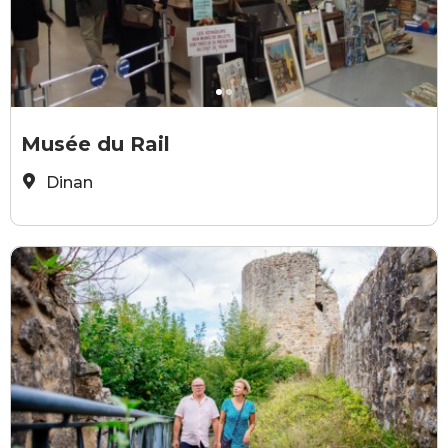
©Dinan-Cap Fréhel Tourisme
©
Musée du Rail
Dinan