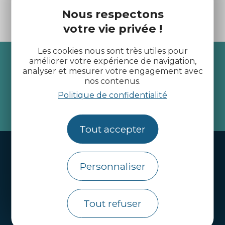
Nous respectons
votre vie privée !
Les cookies nous sont très utiles pour
Recevez l’actualité des
améliorer votre expérience de navigation,
analyser et mesurer votre engagement avec
Côtes d’Armor
nos contenus.
Politique de confidentialité
je m'abonne
Tout accepter
Handi-tourisme
Personnaliser
Webcams
Brochures
Tout refuser
Infos pratiques