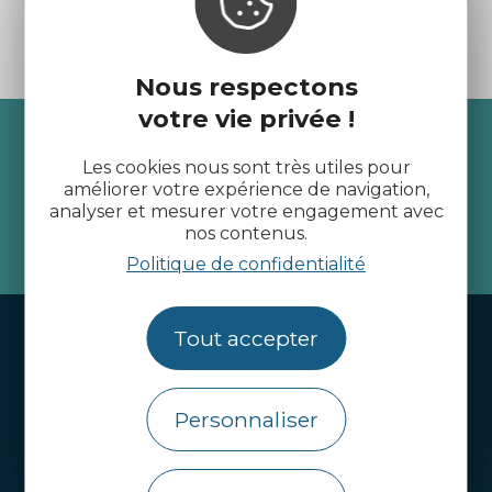
Nous respectons
votre vie privée !
Recevez l’actualité des
Les cookies nous sont très utiles pour
Côtes d’Armor
améliorer votre expérience de navigation,
analyser et mesurer votre engagement avec
nos contenus.
je m'abonne
Politique de confidentialité
Handi-tourisme
Tout accepter
Webcams
Brochures
Personnaliser
Infos pratiques