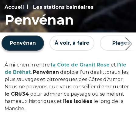
Accueil
Les stations balnéaires
Penvénan
Penvénan
À voir, à faire
Plages
À mi-chemin entre
la Côte de Granit Rose
et
l'île
de Bréhat
,
Penvénan
déploie l’un des littoraux les
plus sauvages et pittoresques des Côtes d’Armor.
Nous ne pouvons que vous conseiller d'emprunter
le GR®34
pour admirer ce paysage où se mêlent
hameaux historiques et
îles isolées
le long de la
Manche.