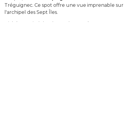
Tréguignec. Ce spot offre une vue imprenable sur
l'archipel des Sept Îles.
Nichée au pied des dunes de Penvénan,
la plage
des dunes
est idéale pour une baignade sécurisée
le long d'une grande étendue de sable fin. Et ce
n'est qu'un début !
Plusieurs plages entourent
Penvénan
, offrant une variété de paysages allant
des grandes dunes aux petites criques bordées de
falaises.
Festival de Buguélès
Tous les ans, en août, les festivaliers se