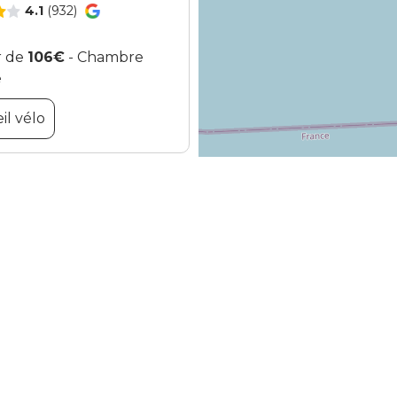
4.1
(932)
r de
106€
- Chambre
e
il vélo
e Mat
Camping Le Mat