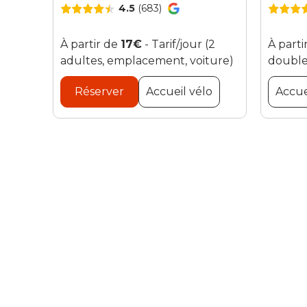
4.5
(683)
À partir de
17€
- Tarif/jour (2
À parti
adultes, emplacement, voiture)
doubl
Réserver
Accueil vélo
Accue
Camping Le Mat
Camping L
Flower Camping Le Mat