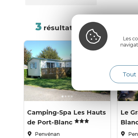
3
résultats
TRI :
ALÉATOIRE
Les co
naviga
Tout 
ot treguier
Camping le
©Côtes 
Camping-Spa Les Hauts
Le Gr
de Port-Blanc
Blan
Penvénan
Pen