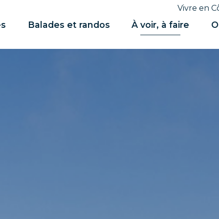
Vivre en C
es
Balades et randos
À voir, à faire
O