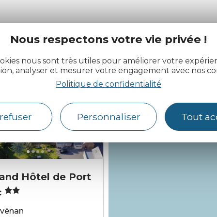
Nous respectons votre vie privée !
AUTOUR
DE MOI
okies nous sont très utiles pour améliorer votre expéri
tion, analyser et mesurer votre engagement avec nos co
Politique de confidentialité
refuser
Personnaliser
Tout ac
s hauts de Port Blanc
d'Armor Développement
©Office de tourisme Trégor-Cô
Christian Le Gall Graphiste
and Hôtel de Port
d'Ajoncs
c
vénan