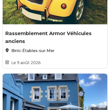
GRATUIT
freepik
B
Rassemblement Armor Véhicules
anciens
Binic-Étables-sur-Mer
Le 9 août 2026