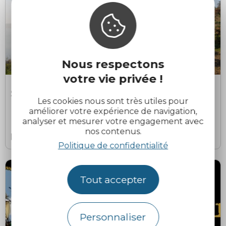
Nous respectons
votre vie privée !
GRATUIT
E. Berthier Office de tourisme
Sortie Running Nature
Les cookies nous sont très utiles pour
améliorer votre expérience de navigation,
Binic-Étables-sur-Mer
analyser et mesurer votre engagement avec
nos contenus.
Le 9 août 2026
Politique de confidentialité
Tout accepter
Personnaliser