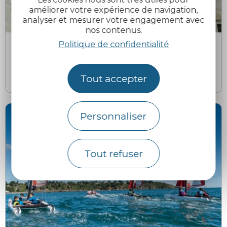
améliorer votre expérience de navigation,
analyser et mesurer votre engagement avec
nos contenus.
Politique de confidentialité
Julien Massé
m
Musée de Binic
Binic-Étables-sur-Mer
Tout accepter
Personnaliser
Tout refuser