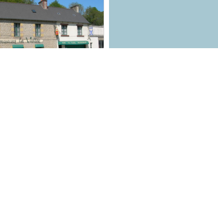
lée
© la vallée
llée
mper-Guézennec