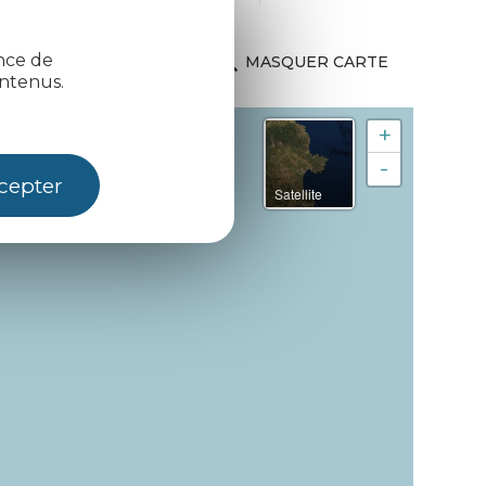
ence de
MASQUER CARTE
ntenus.
+
-
cepter
Satellite