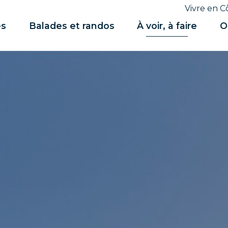
Vivre en C
es
Balades et randos
À voir, à faire
O