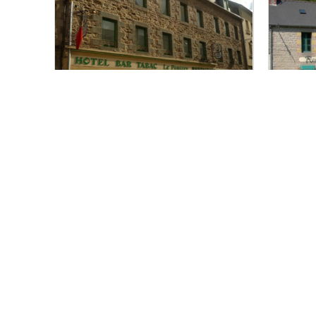
Le Pontrev
© la val
Le Pontrev
La Va
Pontrieux
Que