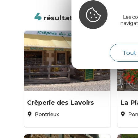
4
résultats
Les co
TRI :
ALÉATOIRE
naviga
Tout 
Mme Georges
Cindy L
Crêperie des Lavoirs
La Pi
Pontrieux
Pon