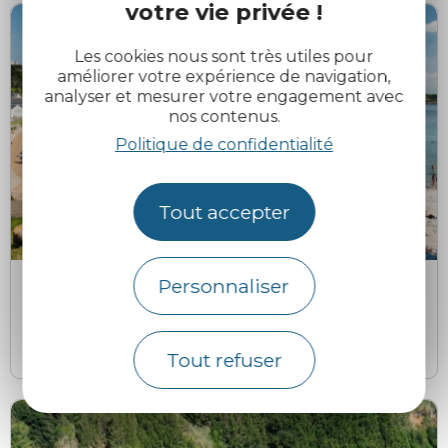
votre vie privée !
Les cookies nous sont très utiles pour
améliorer votre expérience de navigation,
analyser et mesurer votre engagement avec
nos contenus.
Politique de confidentialité
Tout accepter
Emmanuel Berthier
E
Personnaliser
Plage de Tresmeur
Trébeurden
Tout refuser