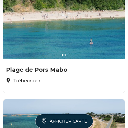
©JeremyJehanin-2024
©
Plage de Pors Mabo
Trébeurden
AFFICHER CARTE