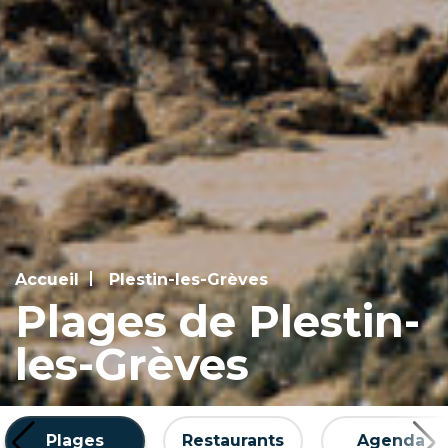
Accueil
Plestin-les-Grèves
Plages de Plestin-
les-Grèves
Plages
Restaurants
Agenda