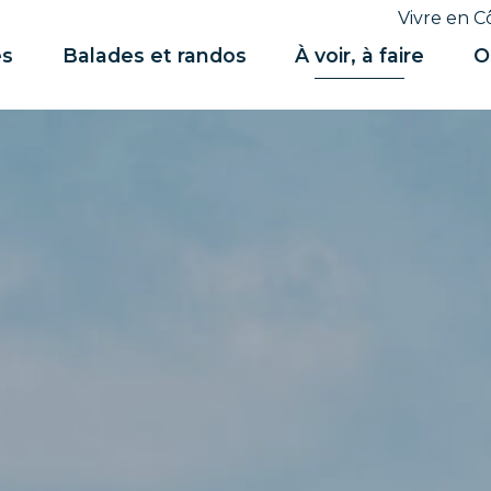
Vivre en C
es
Balades et randos
À voir, à faire
O