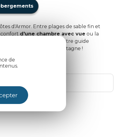
ébergements
tes d'Armor. Entre plages de sable fin et
 confort
d'une chambre avec vue
ou la
 séjour, découvrez aussi notre guide
uire par la beauté de la Bretagne !
ence de
ntenus.
cepter