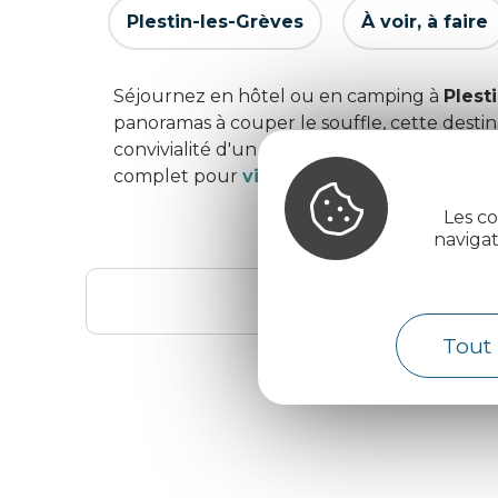
Plestin-les-Grèves
À voir, à faire
Séjournez en hôtel ou en camping à
Plest
panoramas à couper le souffle, cette desti
convivialité d'un emplacement en plein air
complet pour
visiter Plestin-les-Grèves
.
Les co
naviga
Tout 