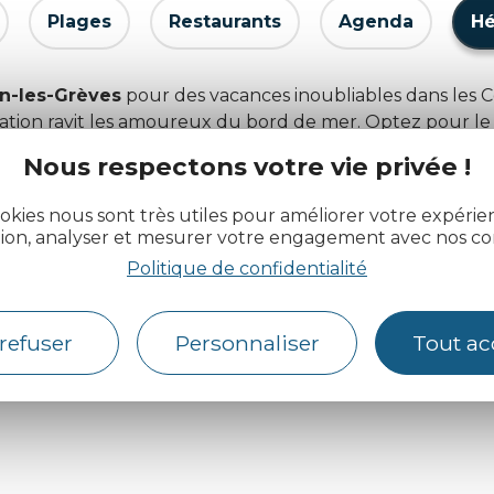
Plages
Restaurants
Agenda
H
in-les-Grèves
pour des vacances inoubliables dans les Cô
nation ravit les amoureux du bord de mer. Optez pour le
 pour une expérience authentique. Pour organiser votre
Nous respectons votre vie privée !
 Réservez dès maintenant votre hôtel et laissez-vous séd
okies nous sont très utiles pour améliorer votre expéri
tion, analyser et mesurer votre engagement avec nos co
Politique de confidentialité
Ooups !
Pas de résultats pour cette recherche.
refuser
Personnaliser
Tout ac