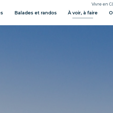
Vivre en C
es
Balades et randos
À voir, à faire
O