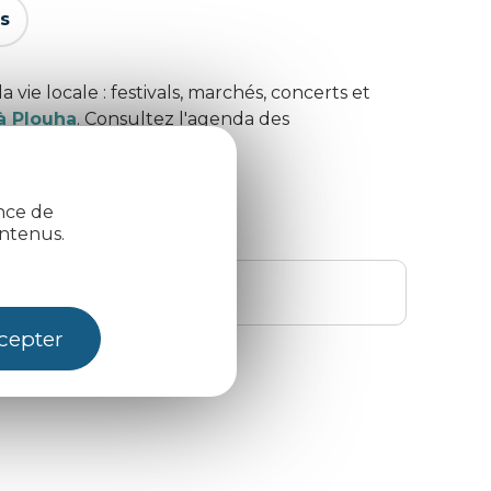
s
e locale : festivals, marchés, concerts et
à Plouha
. Consultez l'agenda des
ence de
ntenus.
cepter