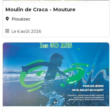
GRATUIT
Association Les Amis du Moulin de Craca
Moulin de Craca - Mouture
Plouézec
Le 6 août 2026
GRATUIT