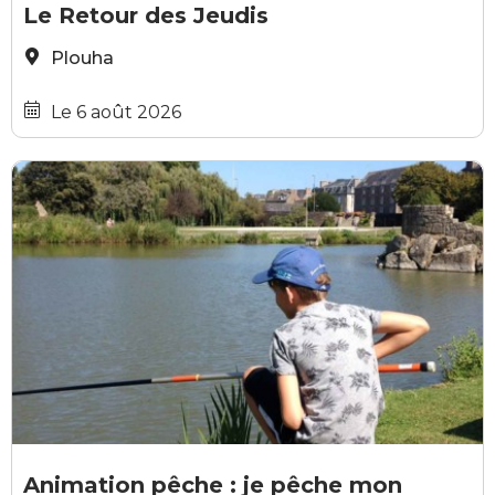
Le Retour des Jeudis
A
Le Retour des Jeudis
Plouha
Le 6 août 2026
Maison pêche et nature des Côtes d'Armor
Animation pêche : je pêche mon