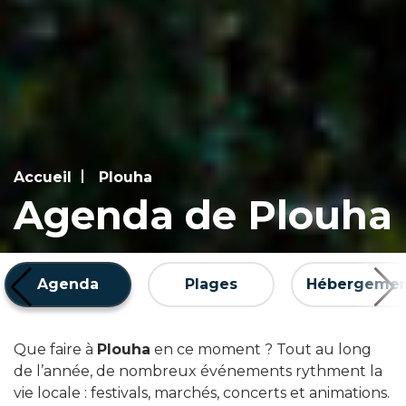
Accueil
Plouha
Agenda de Plouha
Agenda
Plages
Hébergemen
Que faire à
Plouha
en ce moment ? Tout au long
de l’année, de nombreux événements rythment la
vie locale : festivals, marchés, concerts et animations.