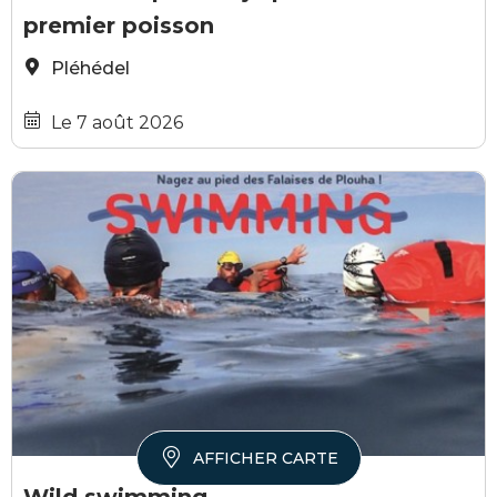
premier poisson
Pléhédel
Le 7 août 2026
AFFICHER CARTE
Falaises d'Armor
F
Wild swimming