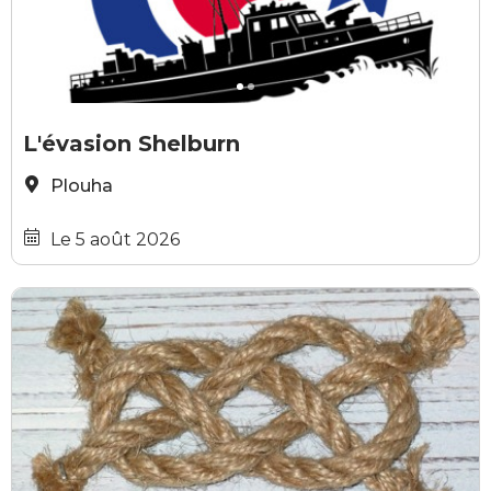
Office de Tourisme Falaises d'Armor
M
L'évasion Shelburn
Plouha
Le 5 août 2026