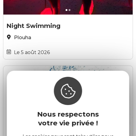
Falaises d'Armor
F
Night Swimming
Plouha
Le 5 août 2026
Nous respectons
votre vie privée !