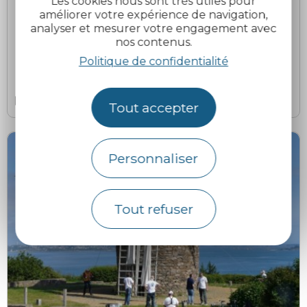
Les cookies nous sont très utiles pour
améliorer votre expérience de navigation,
analyser et mesurer votre engagement avec
Logo Musicales de Blanchardeau
Les Musicales de Blanchardeau
nos contenus.
Politique de confidentialité
Pléguien
Le 6 août 2026
Tout accepter
Personnaliser
Tout refuser