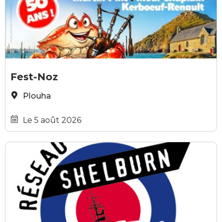
Les amis de la Trinité
M
Fest-Noz
Plouha
Le 5 août 2026