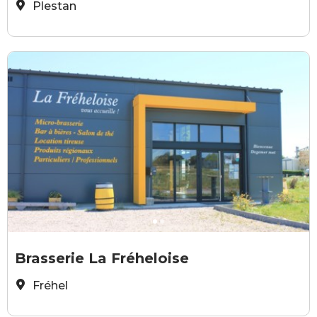
Plestan
La Fréhéloise
L
Brasserie La Fréheloise
Fréhel