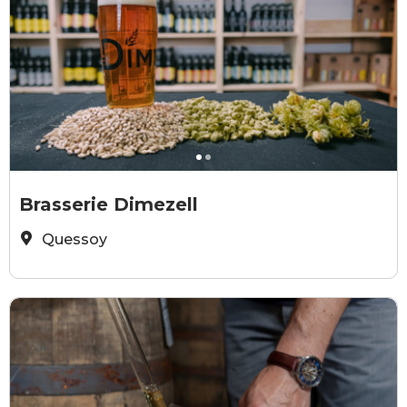
© Brasserie Dimezell
E
Brasserie Dimezell
Quessoy