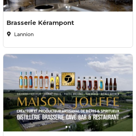
Brasserie Kérampont
B
Brasserie Kérampont
Lannion