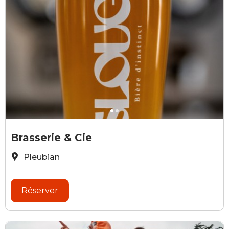
Brasserie et Cie
V
Brasserie & Cie
Pleubian
Réserver