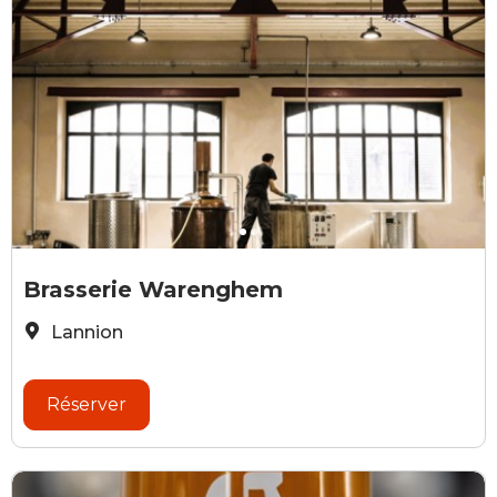
photo Simon Cohen
D
Brasserie Warenghem
Lannion
Réserver