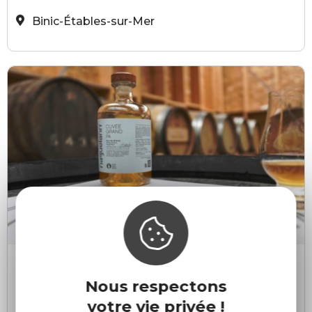
Binic-Étables-sur-Mer
Hervé SOL
H
Naguelann
Nous respectons
Languenan
votre vie privée !