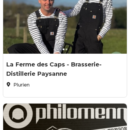
La Ferme des Caps
L
La Ferme des Caps - Brasserie-
Distillerie Paysanne
Plurien