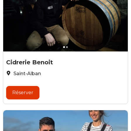
©Cidrerie BENOIT
b
Cidrerie Benoit
Saint-Alban
Réserver