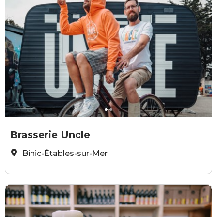
Brasserie Uncle
B
Brasserie Uncle
Binic-Étables-sur-Mer