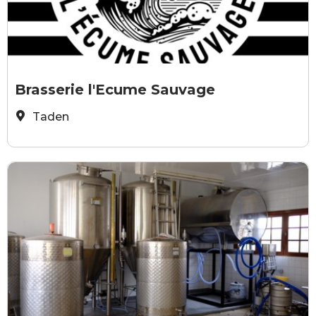
Ecume Sauvage
E
Brasserie l'Ecume Sauvage
Taden