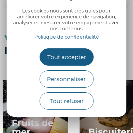
Les cookies nous sont très utiles pour
améliorer votre expérience de navigation,
analyser et mesurer votre engagement avec
nos contenus.
Vous aimerez également
Politique de confidentialité
les producteurs locaux
Tout accepter
Personnaliser
Tout refuser
Fruits de
mer
Biscuiter