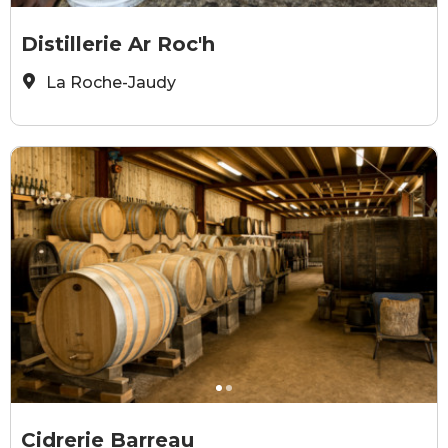
Ar Roc'h
A
Distillerie Ar Roc'h
La Roche-Jaudy
Philippe Erard
J
Cidrerie Barreau