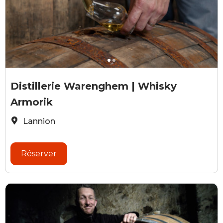
Distillerie Warenghem
D
Distillerie Warenghem | Whisky
Armorik
Lannion
Réserver