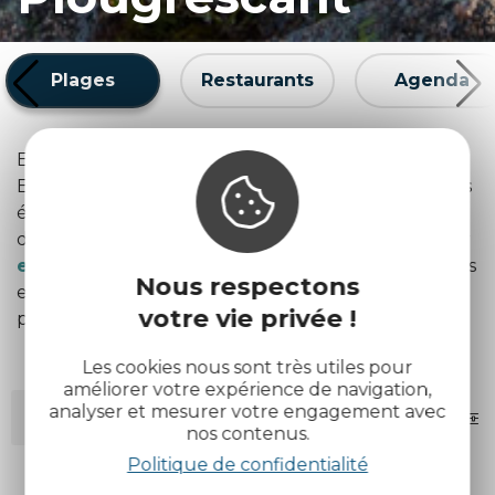
Plages
Restaurants
Agenda
Envie de profiter du littoral de
Plougrescant
?
Entre plages sauvages, criques discrètes et grandes
étendues de sable, chacun peut trouver son coin
de paradis. Retrouvez également notre guide pour
explorer Plougrescant
afin de découvrir toutes les
Nous respectons
expériences à vivre sur place. Voici les plus belles
votre vie privée !
plages à découvrir.
Les cookies nous sont très utiles pour
améliorer votre expérience de navigation,
analyser et mesurer votre engagement avec
MOTS-CLÉS
FILTRES
nos contenus.
Politique de confidentialité