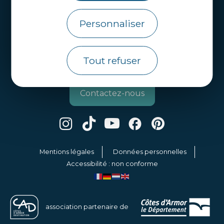
Côtes d’Armor Destination
Personnaliser
Agence de Développement Touristique et
d’Attractivité des Côtes d’Armor.
Tout refuser
Qui sommes nous ?
Contactez-nous
Mentions légales
Données personnelles
Accessibilité : non conforme
association partenaire de