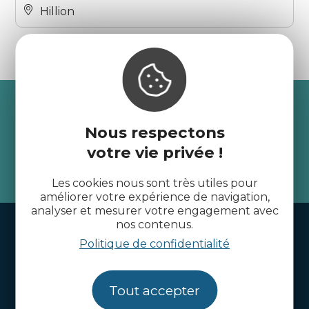
Hillion
Recevez l’actualité des
Côtes d’Armor
Nous respectons
votre vie privée !
je m'abonne
Les cookies nous sont très utiles pour
améliorer votre expérience de navigation,
analyser et mesurer votre engagement avec
nos contenus.
Handi-tourisme
Politique de confidentialité
Webcams
Brochures
Tout accepter
Infos pratiques