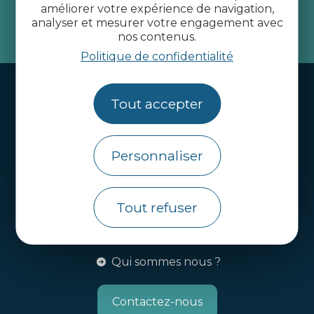
améliorer votre expérience de navigation,
analyser et mesurer votre engagement avec
je m'abonne
nos contenus.
Politique de confidentialité
Handi-tourisme
Tout accepter
Webcams
Brochures
Personnaliser
Infos pratiques
Côtes d’Armor Destination
Tout refuser
Agence de Développement Touristique et
d’Attractivité des Côtes d’Armor.
Qui sommes nous ?
Contactez-nous