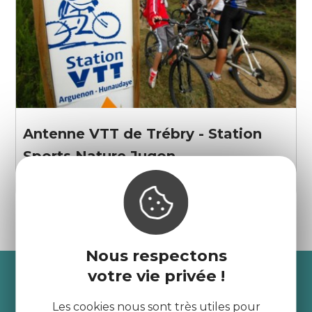
Antenne VTT de Trébry - Station
Sports Nature Jugon
Trébry
Nous respectons
Recevez l’actualité des
votre vie privée !
Côtes d’Armor
Les cookies nous sont très utiles pour