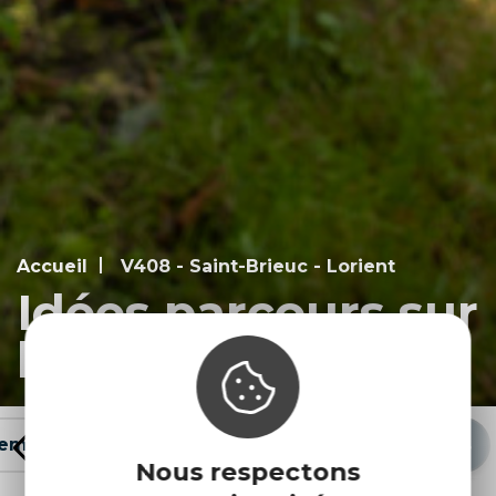
Accueil
V408 - Saint-Brieuc - Lorient
Idées parcours sur
la V408
ements
Infos pratiques
Idées parcours
Nous respectons