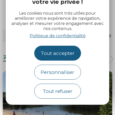
votre vie privée !
Envie de découvrir la voie n°408, retrouvez nos
idées parcours
Les cookies nous sont très utiles pour
améliorer votre expérience de navigation,
analyser et mesurer votre engagement avec
nos contenus.
MOTS-CLÉS
Politique de confidentialité
FILTRES
Tout accepter
2
TRI :
AUTOUR
ALÉATOIRE
DE MOI
résultats
Personnaliser
Tout refuser