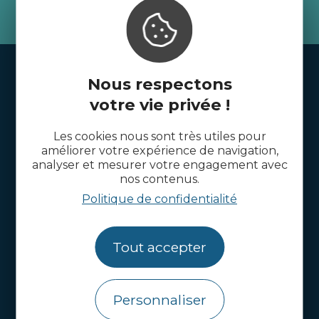
je m'abonne
Handi-tourisme
Nous respectons
Webcams
votre vie privée !
Brochures
Les cookies nous sont très utiles pour
améliorer votre expérience de navigation,
Infos pratiques
analyser et mesurer votre engagement avec
nos contenus.
Côtes d’Armor Destination
Politique de confidentialité
Agence de Développement Touristique et
d’Attractivité des Côtes d’Armor.
Tout accepter
Qui sommes nous ?
Contactez-nous
Personnaliser