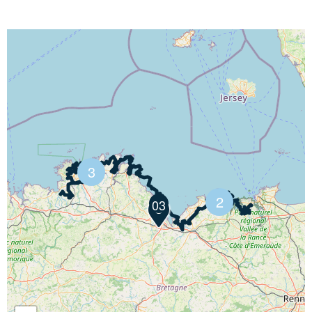
Chargement carte itinérance...
3
2
03