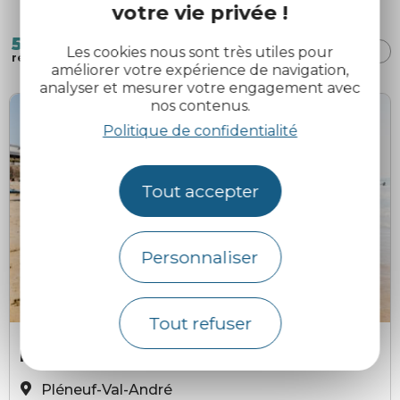
votre vie privée !
5
TRI :
AUTOUR
Les cookies nous sont très utiles pour
ALÉATOIRE
DE MOI
résultats
améliorer votre expérience de navigation,
analyser et mesurer votre engagement avec
nos contenus.
Politique de confidentialité
Tout accepter
Personnaliser
Tout refuser
©L'Oeil de Paco
©
Plage du Val-André
Pléneuf-Val-André