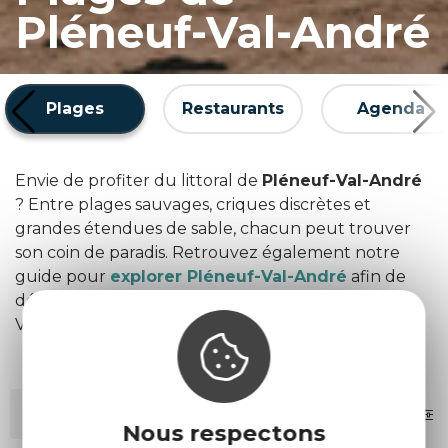
Pléneuf-Val-André
Plages
Restaurants
Agenda
Envie de profiter du littoral de
Pléneuf-Val-André
? Entre plages sauvages, criques discrètes et
grandes étendues de sable, chacun peut trouver
son coin de paradis. Retrouvez également notre
guide pour
explorer Pléneuf-Val-André
afin de
découvrir toutes les expériences à vivre sur place.
Voici les plus belles plages à découvrir.
MOTS-CLÉS
FILTRES
Nous respectons