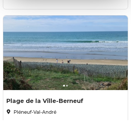
©V.Lucas
©
Plage de la Ville-Berneuf
Pléneuf-Val-André