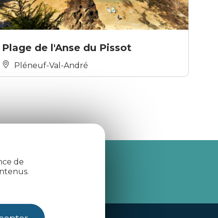
Plage de l'Anse du Pissot
Pléneuf-Val-André
ence de
je m'abonne
ntenus.