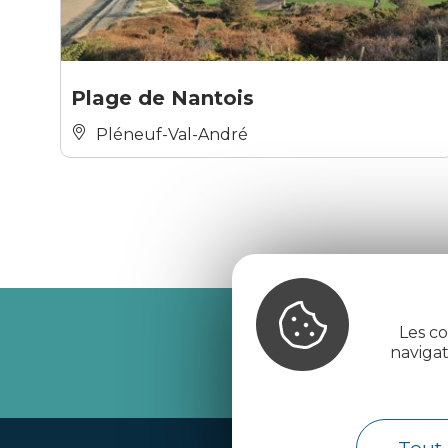
Plage de Nantois
Pléneuf-Val-André
Les co
Recevez l’
naviga