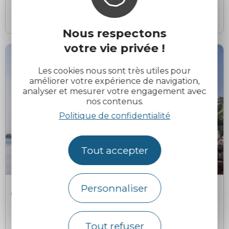
Perros-Guirec
Nous respectons
votre vie privée !
Les cookies nous sont très utiles pour
améliorer votre expérience de navigation,
analyser et mesurer votre engagement avec
nos contenus.
Politique de confidentialité
Tout accepter
Personnaliser
Chimair
C
Chapelle et Oratoire de Saint-Guirec
Perros-Guirec
Tout refuser