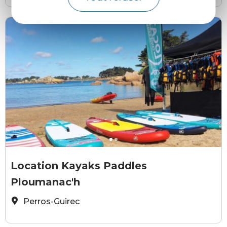
Location kayak paddle ploumanac'h
©
Location Kayaks Paddles
Ploumanac'h
Perros-Guirec