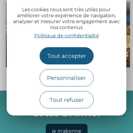
Les cookies nous sont très utiles pour
améliorer votre expérience de navigation,
analyser et mesurer votre engagement avec
nos contenus.
Politique de confidentialité
Automne-
Ambianc
hiver
sonores
Tout accepter
Personnaliser
Recevez l’actualité des
Tout refuser
Côtes d’Armor
je m'abonne