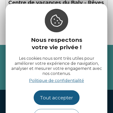
Centre de vacances du Baly - Rêves
de mer
Pleumeur-Bodou
Nous respectons
votre vie privée !
Recevez l’actualité des
Les cookies nous sont très utiles pour
Côtes d’Armor
améliorer votre expérience de navigation,
analyser et mesurer votre engagement avec
nos contenus.
je m'abonne
Politique de confidentialité
Tout accepter
Handi-tourisme
Webcams