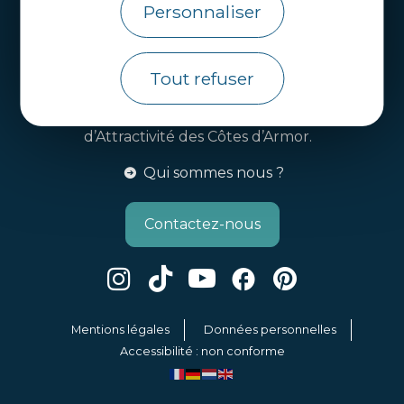
Personnaliser
Brochures
Infos pratiques
Tout refuser
Côtes d’Armor Destination
Agence de Développement Touristique et
d’Attractivité des Côtes d’Armor.
Qui sommes nous ?
Contactez-nous
Mentions légales
Données personnelles
Accessibilité : non conforme