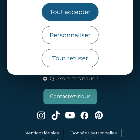
Tout accepter
Webcams
Brochures
Personnaliser
Infos pratiques
Côtes d’Armor Destination
Tout refuser
Agence de Développement Touristique et
d’Attractivité des Côtes d’Armor.
Qui sommes nous ?
Contactez-nous
Mentions légales
Données personnelles