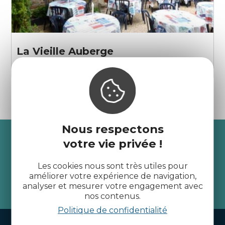
La Vieille Auberge
Île-de-Bréhat
Nous respectons
Recevez l’actualité des
votre vie privée !
Côtes d’Armor
Les cookies nous sont très utiles pour
améliorer votre expérience de navigation,
analyser et mesurer votre engagement avec
je m'abonne
nos contenus.
Politique de confidentialité
Handi-tourisme