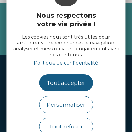
Recevez l’actualité des
Nous respectons
Côtes d’Armor
votre vie privée !
Les cookies nous sont très utiles pour
améliorer votre expérience de navigation,
je m'abonne
analyser et mesurer votre engagement avec
nos contenus.
Politique de confidentialité
Handi-tourisme
Webcams
Tout accepter
Brochures
Infos pratiques
Personnaliser
Côtes d’Armor Destination
Agence de Développement Touristique et
Tout refuser
d’Attractivité des Côtes d’Armor.