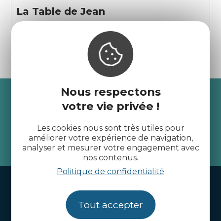
La Table de Jean
Saint-Cast-le-Guildo
Nous respectons
Recevez l’actualité des
votre vie privée !
Côtes d’Armor
Les cookies nous sont très utiles pour
améliorer votre expérience de navigation,
je m'abonne
analyser et mesurer votre engagement avec
nos contenus.
Politique de confidentialité
Handi-tourisme
Webcams
Tout accepter