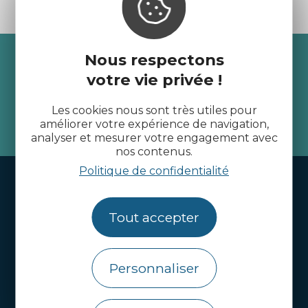
Recevez l’actualité des
Nous respectons
votre vie privée !
Côtes d’Armor
Les cookies nous sont très utiles pour
améliorer votre expérience de navigation,
je m'abonne
analyser et mesurer votre engagement avec
nos contenus.
Politique de confidentialité
Handi-tourisme
Webcams
Tout accepter
Brochures
Infos pratiques
Personnaliser
Côtes d’Armor Destination
Agence de Développement Touristique et