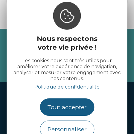
Recevez l’actualité des
Nous respectons
votre vie privée !
Côtes d’Armor
Les cookies nous sont très utiles pour
améliorer votre expérience de navigation,
je m'abonne
analyser et mesurer votre engagement avec
nos contenus.
Politique de confidentialité
Handi-tourisme
Webcams
Tout accepter
Brochures
Infos pratiques
Personnaliser