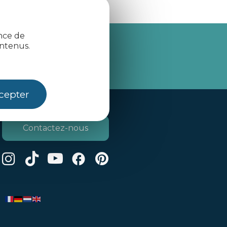
ence de
ntenus.
je m'abonne
cepter
Contactez-nous