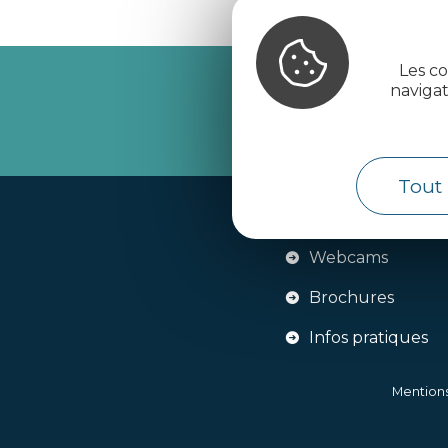
Les co
naviga
Recevez l’
Tout 
Handi-tourisme
Webcams
Brochures
Infos pratiques
Mentions