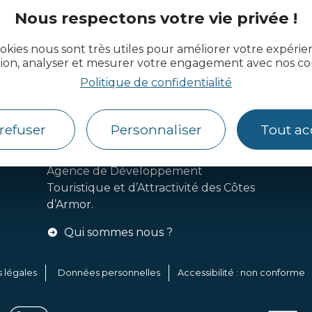
Nous respectons votre vie privée !
okies nous sont très utiles pour améliorer votre expéri
tion, analyser et mesurer votre engagement avec nos co
actualité des Côtes d’Armor
Politique de confidentialité
refuser
Personnaliser
Tout ac
Côtes d’Armor Destination
Agence de Développement
Touristique et d’Attractivité des Côtes
d’Armor.
Qui sommes nous ?
 légales
Données personnelles
Accessibilité : non conforme