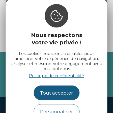
La Petite Crêperie
Saint-Jacut-de-la-Mer
Nous respectons
votre vie privée !
Les cookies nous sont très utiles pour
Recevez l’actualité des
améliorer votre expérience de navigation,
analyser et mesurer votre engagement avec
Côtes d’Armor
nos contenus.
Politique de confidentialité
je m'abonne
Tout accepter
Handi-tourisme
Personnaliser