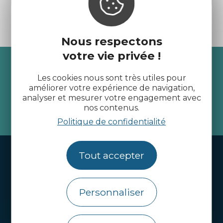
Nous respectons
votre vie privée !
Recevez l’actualité des
Les cookies nous sont très utiles pour
Côtes d’Armor
améliorer votre expérience de navigation,
analyser et mesurer votre engagement avec
nos contenus.
je m'abonne
Politique de confidentialité
Handi-tourisme
Tout accepter
Webcams
Personnaliser
Brochures
Infos pratiques