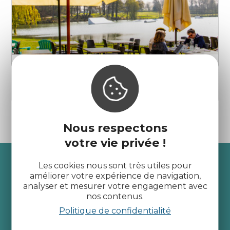
Snack - BZH Wake Park
Jugon-les-Lacs
Nous respectons
votre vie privée !
Recevez l’actualité des
Les cookies nous sont très utiles pour
améliorer votre expérience de navigation,
Côtes d’Armor
analyser et mesurer votre engagement avec
nos contenus.
Politique de confidentialité
je m'abonne