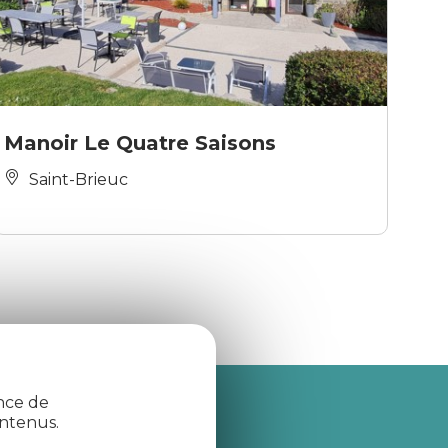
Manoir Le Quatre Saisons
Saint-Brieuc
ence de
ntenus.
je m'abonne