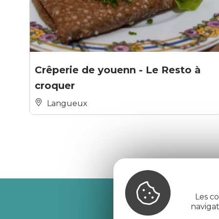
Crêperie de youenn - Le Resto à
croquer
Langueux
Les co
Recevez l’
naviga