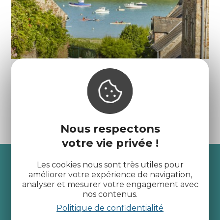
Le Port du Guildo
Saint-Cast-le-Guildo
Nous respectons
votre vie privée !
Recevez l’actualité des
Les cookies nous sont très utiles pour
améliorer votre expérience de navigation,
Côtes d’Armor
analyser et mesurer votre engagement avec
nos contenus.
Politique de confidentialité
je m'abonne