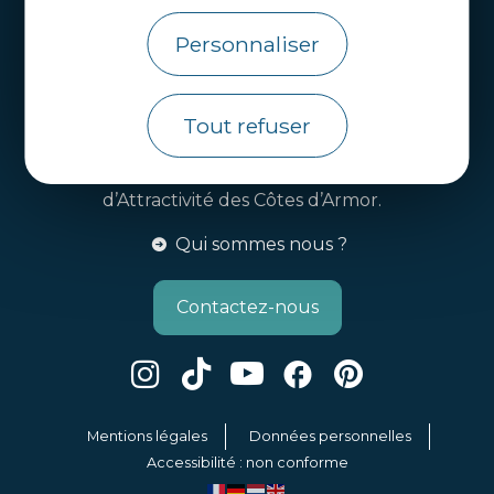
Webcams
Personnaliser
Brochures
Infos pratiques
Tout refuser
Côtes d’Armor Destination
Agence de Développement Touristique et
d’Attractivité des Côtes d’Armor.
Qui sommes nous ?
Contactez-nous
Mentions légales
Données personnelles
Accessibilité : non conforme