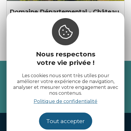
Domaine Départemental - Château
du Guildo
Créhen
Nous respectons
votre vie privée !
Recevez l’actualité des
Les cookies nous sont très utiles pour
Côtes d’Armor
améliorer votre expérience de navigation,
analyser et mesurer votre engagement avec
nos contenus.
je m'abonne
Politique de confidentialité
Tout accepter
Handi-tourisme