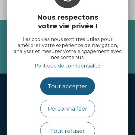
Nous respectons
votre vie privée !
Recevez l’actualité des
Les cookies nous sont très utiles pour
Côtes d’Armor
améliorer votre expérience de navigation,
analyser et mesurer votre engagement avec
nos contenus.
je m'abonne
Politique de confidentialité
Handi-tourisme
Tout accepter
Webcams
Brochures
Personnaliser
Infos pratiques
Tout refuser
Côtes d’Armor Destination