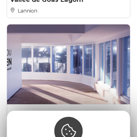
Lannion
Galerie du Dourven
Trédrez-Locquémeau