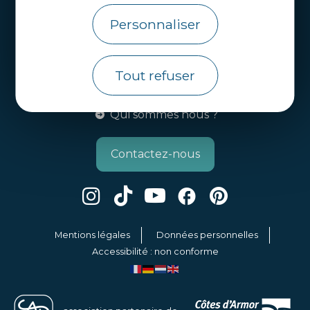
Personnaliser
Infos pratiques
Côtes d’Armor Destination
Agence de Développement Touristique et
Tout refuser
d’Attractivité des Côtes d’Armor.
Qui sommes nous ?
Contactez-nous
Mentions légales
Données personnelles
Accessibilité : non conforme