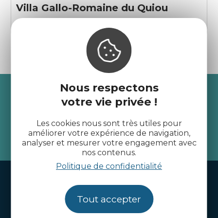
Villa Gallo-Romaine du Quiou
Le Quiou
Nous respectons
Recevez l’actualité des
votre vie privée !
Côtes d’Armor
Les cookies nous sont très utiles pour
améliorer votre expérience de navigation,
je m'abonne
analyser et mesurer votre engagement avec
nos contenus.
Politique de confidentialité
Handi-tourisme
Webcams
Tout accepter
Brochures