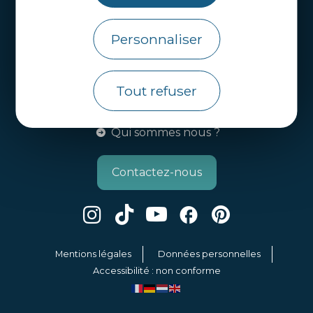
Brochures
Personnaliser
Infos pratiques
Côtes d’Armor Destination
Agence de Développement Touristique et
Tout refuser
d’Attractivité des Côtes d’Armor.
Qui sommes nous ?
Contactez-nous
Mentions légales
Données personnelles
Accessibilité : non conforme