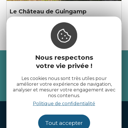
Le Château de Guingamp
Guingamp
Nous respectons
Recevez l’actualité des
votre vie privée !
Côtes d’Armor
Les cookies nous sont très utiles pour
améliorer votre expérience de navigation,
je m'abonne
analyser et mesurer votre engagement avec
nos contenus.
Politique de confidentialité
Handi-tourisme
Webcams
Tout accepter